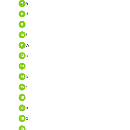
a
7
d
8
9
t
10
w
11
o
12
13
o
14
r
15
16
m
17
o
18
r
19