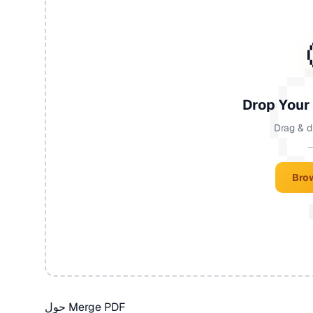
Drop Your
Drag & d
—
Brow
حول Merge PDF