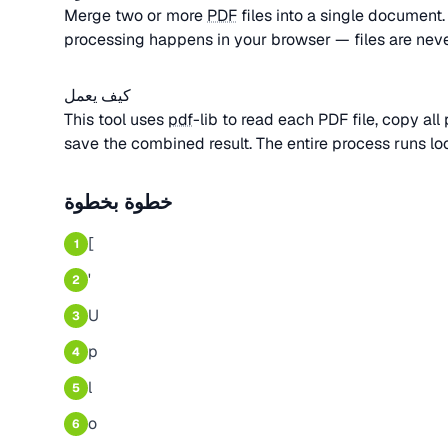
Merge two or more
PDF
files into a single document
processing happens in your browser — files are nev
كيف يعمل
This tool uses
pdf
-lib to read each PDF file, copy al
save the combined result. The entire process runs loc
خطوة بخطوة
[
1
'
2
U
3
p
4
l
5
o
6