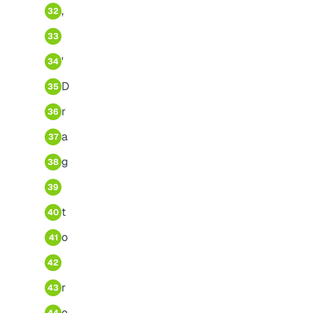
,
32
33
'
34
D
35
r
36
a
37
g
38
39
t
40
o
41
42
r
43
e