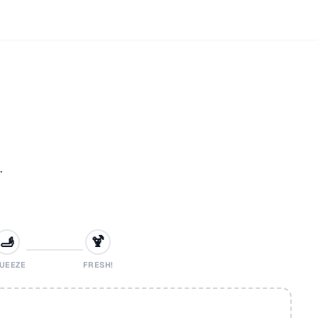
.
🫸
🍹
UEEZE
FRESH!