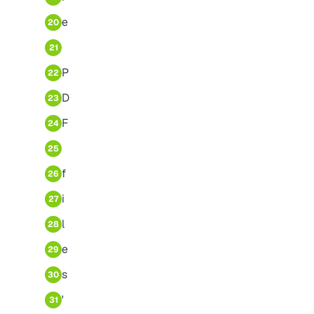
e
20
21
P
22
D
23
F
24
25
f
26
i
27
l
28
e
29
s
30
'
31