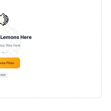
🍋
 Lemons Here
rop files here
 or —
se Files
PDF