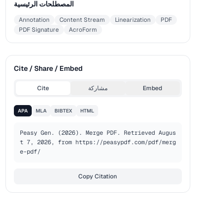
المصطلحات الرئيسية
Annotation
Content Stream
Linearization
PDF
PDF Signature
AcroForm
Cite / Share / Embed
Embed
مشاركة
Cite
APA
MLA
BIBTEX
HTML
Peasy Gen. (2026). Merge PDF. Retrieved Augus
t 7, 2026, from https://peasypdf.com/pdf/merg
e-pdf/
Copy Citation