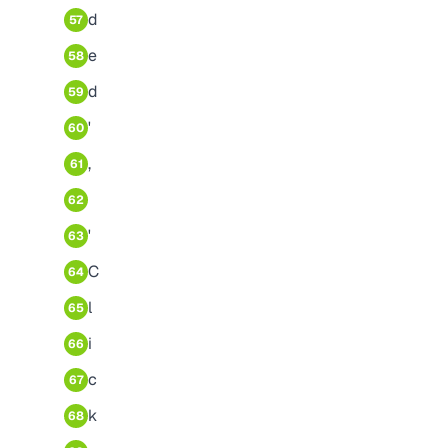
d
57
e
58
d
59
'
60
,
61
62
'
63
C
64
l
65
i
66
c
67
k
68