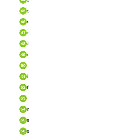
44
o
45
r
46
d
47
e
48
r
49
50
i
51
f
52
53
n
54
e
55
e
56