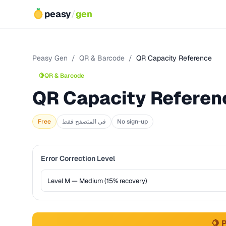
peasy
/
gen
Peasy Gen
/
QR & Barcode
/
QR Capacity Reference
🍋
QR & Barcode
QR Capacity Referen
No sign-up
في المتصفح فقط
Free
Error Correction Level
🍋 