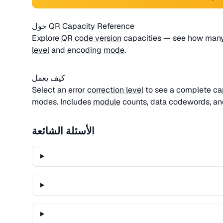
حول QR Capacity Reference
Explore
QR code version
capacities — see how many 
level
and
encoding
mode
.
كيف يعمل
Select an
error correction level
to see a complete cap
modes. Includes
module
counts, data codewords, an
الأسئلة الشائعة