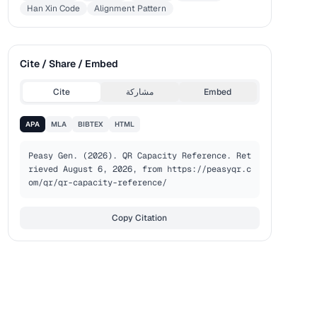
Han Xin Code
Alignment Pattern
Cite / Share / Embed
Embed
مشاركة
Cite
APA
MLA
BIBTEX
HTML
Peasy Gen. (2026). QR Capacity Reference. Ret
rieved August 6, 2026, from https://peasyqr.c
om/qr/qr-capacity-reference/
Copy Citation