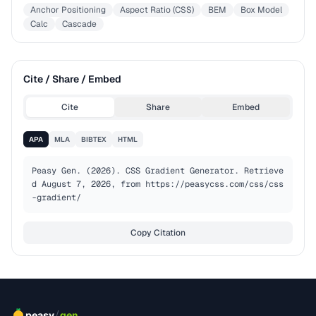
Anchor Positioning
Aspect Ratio (CSS)
BEM
Box Model
Calc
Cascade
Cite / Share / Embed
Cite
Share
Embed
APA
MLA
BIBTEX
HTML
Peasy Gen. (2026). CSS Gradient Generator. Retrieve
d August 7, 2026, from https://peasycss.com/css/css
-gradient/
Copy Citation
/
peasy
gen