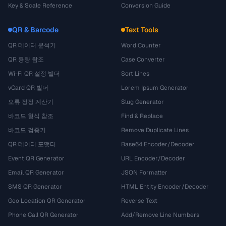
Key & Scale Reference
Conversion Guide
QR & Barcode
Text Tools
QR 데이터 분석기
Word Counter
QR 용량 참조
Case Converter
Wi-Fi QR 설정 빌더
Sort Lines
vCard QR 빌더
Lorem Ipsum Generator
오류 정정 계산기
Slug Generator
바코드 형식 참조
Find & Replace
바코드 검증기
Remove Duplicate Lines
QR 데이터 포맷터
Base64 Encoder/Decoder
Event QR Generator
URL Encoder/Decoder
Email QR Generator
JSON Formatter
SMS QR Generator
HTML Entity Encoder/Decoder
Geo Location QR Generator
Reverse Text
Phone Call QR Generator
Add/Remove Line Numbers