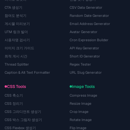
CTA 생성기
CSV Data Generator
참여도 분석기
Random Date Generator
게시물 미리보기
Email Address Generator
UTM 링크 빌더
Avatar Generator
사용자명 검사기
Cron Expression Builder
이미지 크기 가이드
API Key Generator
최적 게시 시간
Short ID Generator
Thread Splitter
Regex Tester
Caption & Alt Text Formatter
URL Slug Generator
CSS Tools
Image Tools
CSS 축소기
Compress Image
CSS 정리기
Resize Image
CSS 그라디언트 생성기
Crop Image
CSS 박스 그림자 생성기
Rotate Image
CSS Flexbox 생성기
Flip Image