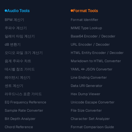
Audio Tools
Format Tools
BPM 계산기
Format Identifier
주파수 계산기
MIME Type Lookup
딜레이 타임 계산기
Base64 Encoder / Decoder
dB 변환기
URL Encoder / Decoder
오디오 파일 크기 계산기
HTML Entity Encoder / Decoder
음계 주파수 차트
Markdown to HTML Converter
데시벨 참조 가이드
YAML ↔ JSON Converter
레이턴시 계산기
Line Ending Converter
센트 계산기
Data URI Generator
라우드니스 표준 가이드
Hex Dump Viewer
EQ Frequency Reference
Unicode Escape Converter
Sample Rate Converter
File Size Converter
Bit Depth Analyzer
Character Set Analyzer
Chord Reference
Format Comparison Guide