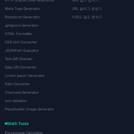
HTTP Status Code Reference
메타 길이 검사기
Meta Tags Generator
URL 슬러그 생성기
Robots.txt Generator
키워드 밀도 분석기
.gitignore Generator
HTML Formatter
CSS Unit Converter
JSONPath Evaluator
Text Diff Checker
Data URI Converter
Lorem Ipsum Generator
Path Converter
.htaccess Generator
.env Validator
Placeholder Image Generator
Math Tools
Percentage Calculator