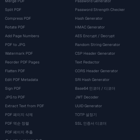
Merge PDF
Password Generator
Split PDF
Password Strength Checker
Compress PDF
Hash Generator
Rotate PDF
HMAC Generator
Add Page Numbers
AES Encrypt / Decrypt
PDF to JPG
Random String Generator
Watermark PDF
CSP Header Generator
Reorder PDF Pages
Text Redactor
Flatten PDF
CORS Header Generator
Edit PDF Metadata
SRI Hash Generator
Sign PDF
Base64 인코더 / 디코더
JPG to PDF
JWT Decoder
Extract Text from PDF
UUID Generator
PDF 페이지 삭제
TOTP 설정기
PDF 역순 정렬
SSL 인증서 디코더
PDF 페이지 추출