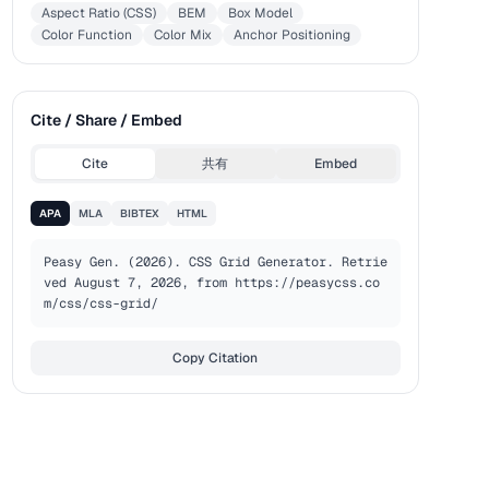
Aspect Ratio (CSS)
BEM
Box Model
Color Function
Color Mix
Anchor Positioning
Cite / Share / Embed
Cite
共有
Embed
APA
MLA
BIBTEX
HTML
Peasy Gen. (2026). CSS Grid Generator. Retrie
ved August 7, 2026, from https://peasycss.co
m/css/css-grid/
Copy Citation