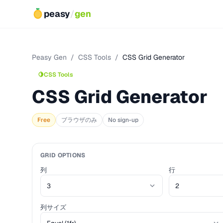
peasy
/
gen
Peasy Gen
/
CSS Tools
/
CSS Grid Generator
🍋
CSS Tools
CSS Grid Generator
Free
ブラウザのみ
No sign-up
GRID OPTIONS
列
行
列サイズ