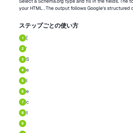
Select a Schema.org type and fill in the fields. The 
your HTML . The output follows Google's structured dat
ステップごとの使い方
[
1
'
2
S
3
e
4
l
5
e
6
c
7
t
8
9