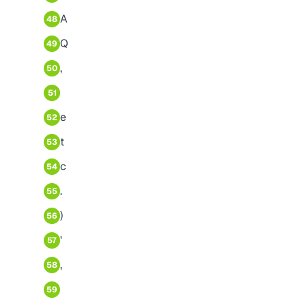
A
48
Q
49
,
50
51
e
52
t
53
c
54
.
55
)
56
'
57
,
58
59