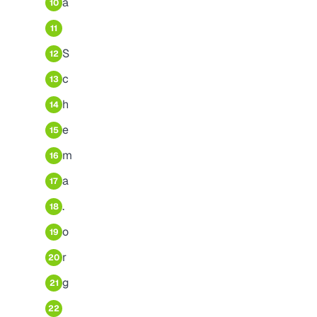
a
10
11
S
12
c
13
h
14
e
15
m
16
a
17
.
18
o
19
r
20
g
21
22