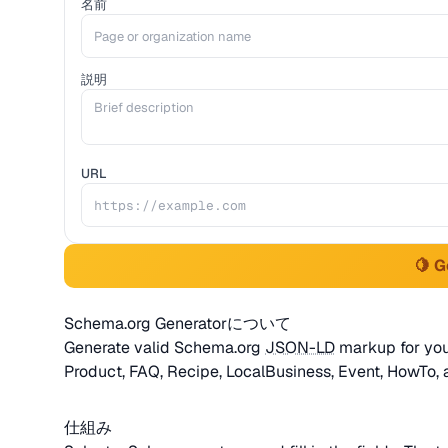
名前
説明
URL
🍋 
Schema.org Generatorについて
Generate valid Schema.org
JSON-LD
markup for you
Product, FAQ, Recipe, LocalBusiness, Event, HowTo,
仕組み