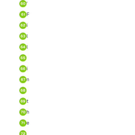
'
60
F
61
i
62
l
63
l
64
65
i
66
n
67
68
t
69
h
70
e
71
72