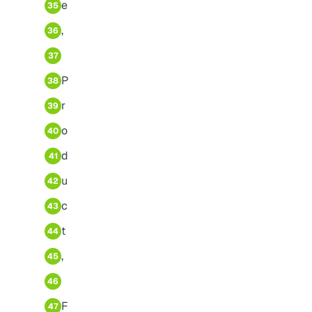
e
35
,
36
37
P
38
r
39
o
40
d
41
u
42
c
43
t
44
,
45
46
F
47