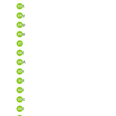
t
23
y
24
p
25
e
26
27
(
28
A
29
r
30
t
31
i
32
c
33
l
34