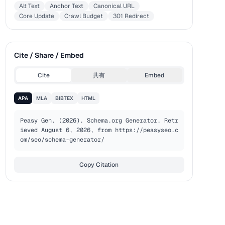
Alt Text
Anchor Text
Canonical URL
Core Update
Crawl Budget
301 Redirect
Cite / Share / Embed
Cite
共有
Embed
APA
MLA
BIBTEX
HTML
Peasy Gen. (2026). Schema.org Generator. Retr
ieved August 6, 2026, from https://peasyseo.c
om/seo/schema-generator/
Copy Citation