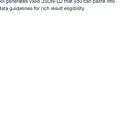
tool generates valid
JSON-LD
that you can paste into
a guidelines for rich result eligibility.