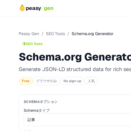
peasy
/
gen
Peasy Gen
/
SEO Tools
/
Schema.org Generator
🍋
SEO Tools
Schema.org Generat
Generate JSON-LD structured data for rich sea
Free
ブラウザのみ
No sign-up
人気
SCHEMAオプション
Schemaタイプ