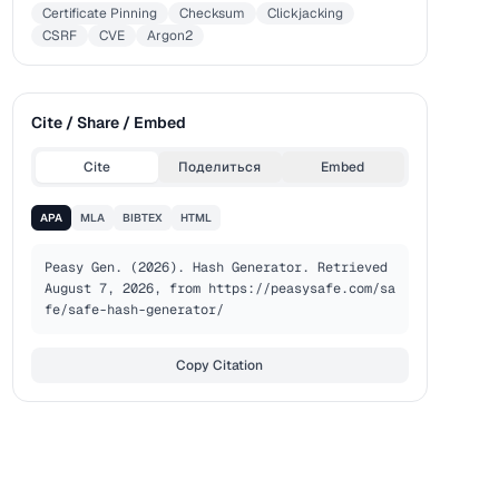
Certificate Pinning
Checksum
Clickjacking
CSRF
CVE
Argon2
Cite / Share / Embed
Cite
Поделиться
Embed
APA
MLA
BIBTEX
HTML
Peasy Gen. (2026). Hash Generator. Retrieved 
August 7, 2026, from https://peasysafe.com/sa
fe/safe-hash-generator/
Copy Citation