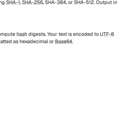
ing
SHA-1
,
SHA-256
, SHA-384, or SHA-512. Output in
 compute
hash
digests. Your text is encoded to
UTF-8
matted as hexadecimal or
Base64
.