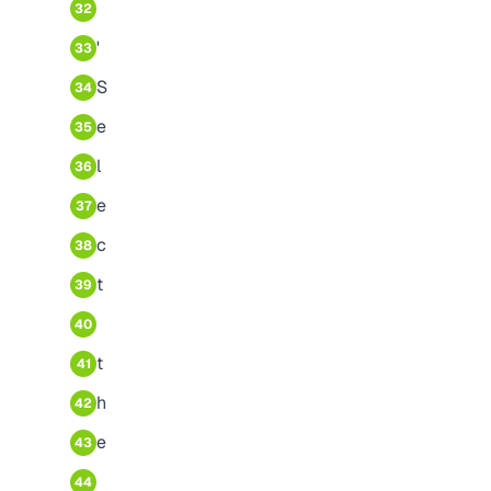
32
'
33
S
34
e
35
l
36
e
37
c
38
t
39
40
t
41
h
42
e
43
44