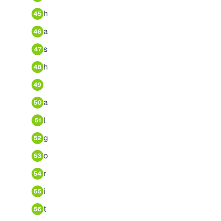
h
45
a
46
s
47
h
48
49
a
50
l
51
g
52
o
53
r
54
i
55
t
56