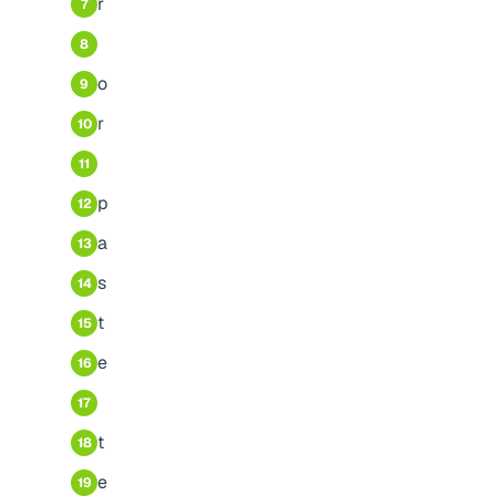
r
7
8
o
9
r
10
11
p
12
a
13
s
14
t
15
e
16
17
t
18
e
19