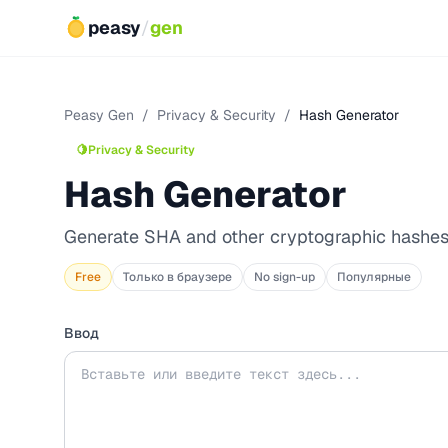
peasy
/
gen
Peasy Gen
/
Privacy & Security
/
Hash Generator
🍋
Privacy & Security
Hash Generator
Generate SHA and other cryptographic hashe
Free
Только в браузере
No sign-up
Популярные
Ввод