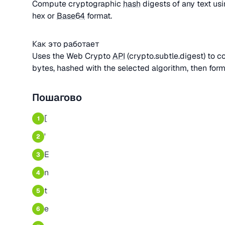
Compute cryptographic
hash
digests of any text us
hex or
Base64
format.
Как это работает
Uses the Web Crypto
API
(crypto.subtle.digest) to
bytes, hashed with the selected algorithm, then for
Пошагово
[
1
'
2
E
3
n
4
t
5
e
6