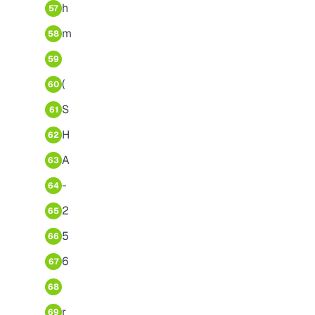
h
57
m
58
59
(
60
S
61
H
62
A
63
-
64
2
65
5
66
6
67
68
r
69