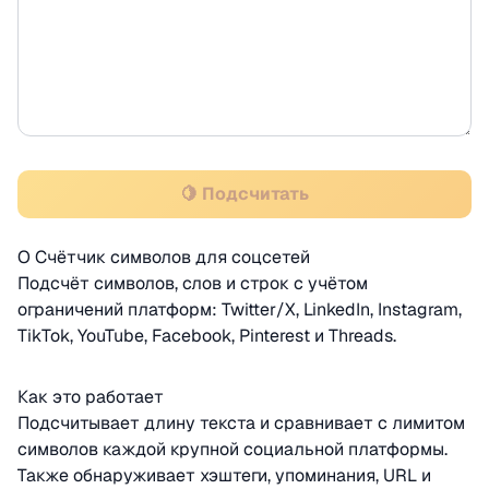
🍋 Подсчитать
О Счётчик символов для соцсетей
Подсчёт символов, слов и строк с учётом
ограничений платформ: Twitter/X, LinkedIn, Instagram,
TikTok, YouTube, Facebook, Pinterest и Threads.
Как это работает
Подсчитывает длину текста и сравнивает с лимитом
символов каждой крупной социальной платформы.
Также обнаруживает хэштеги, упоминания, URL и