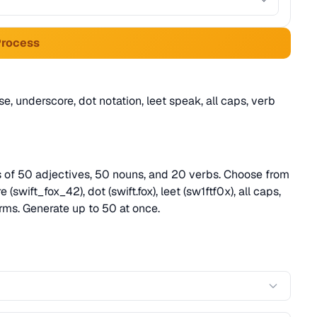
Process
 underscore, dot notation, leet speak, all caps, verb
s of 50 adjectives, 50 nouns, and 20 verbs. Choose from
wift_fox_42), dot (swift.fox), leet (sw1ftf0x), all caps,
rms. Generate up to 50 at once.