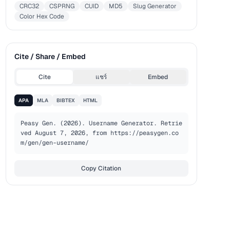
CRC32
CSPRNG
CUID
MD5
Slug Generator
Color Hex Code
Cite / Share / Embed
Cite
แชร์
Embed
APA
MLA
BIBTEX
HTML
Peasy Gen. (2026). Username Generator. Retrie
ved August 7, 2026, from https://peasygen.co
m/gen/gen-username/
Copy Citation