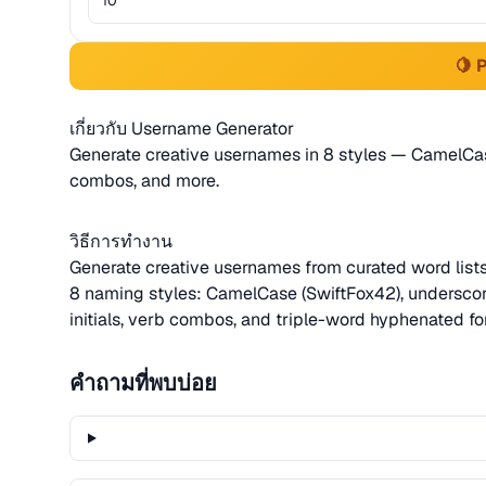
🍋 
เกี่ยวกับ Username Generator
Generate creative usernames in 8 styles — CamelCase,
combos, and more.
วิธีการทำงาน
Generate creative usernames from curated word list
8 naming styles: CamelCase (SwiftFox42), underscore (s
initials, verb combos, and triple-word hyphenated fo
คำถามที่พบบ่อย