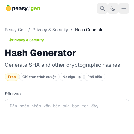
peasy
/
gen
Peasy Gen
/
Privacy & Security
/
Hash Generator
🍋
Privacy & Security
Hash Generator
Generate SHA and other cryptographic hashes
Free
Chỉ trên trình duyệt
No sign-up
Phổ biến
Đầu vào