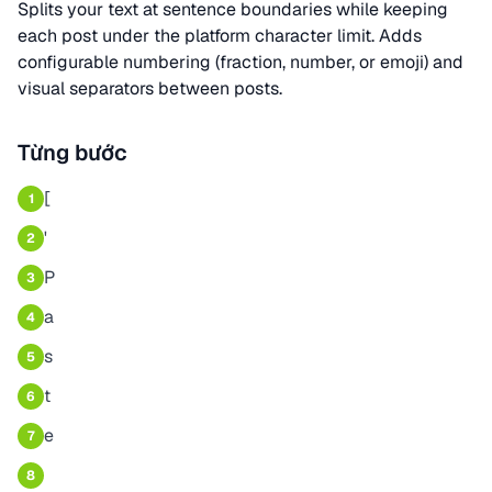
Splits your text at sentence boundaries while keeping
each post under the platform character limit. Adds
configurable numbering (fraction, number, or emoji) and
visual separators between posts.
Từng bước
[
1
'
2
P
3
a
4
s
5
t
6
e
7
8