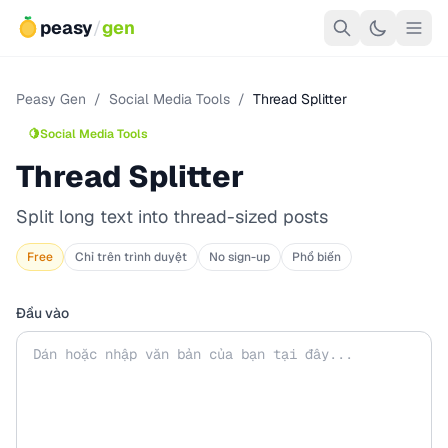
peasy
/
gen
Peasy Gen
/
Social Media Tools
/
Thread Splitter
🍋
Social Media Tools
Thread Splitter
Split long text into thread-sized posts
Free
Chỉ trên trình duyệt
No sign-up
Phổ biến
Đầu vào