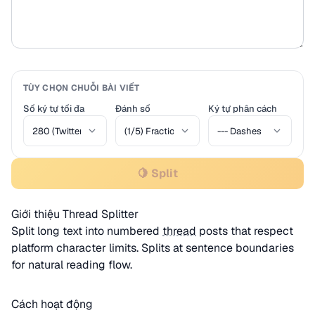
TÙY CHỌN CHUỖI BÀI VIẾT
Số ký tự tối đa
Đánh số
Ký tự phân cách
🍋 Split
Giới thiệu Thread Splitter
Split long text into numbered
thread
posts that respect
platform character limits. Splits at sentence boundaries
for natural reading flow.
Cách hoạt động