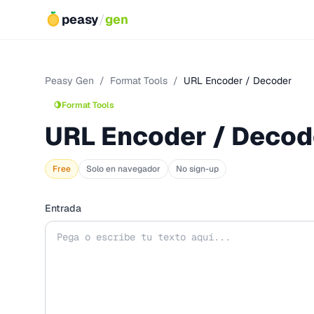
peasy
/
gen
Peasy Gen
/
Format Tools
/
URL Encoder / Decoder
🍋
Format Tools
URL Encoder / Decod
Free
Solo en navegador
No sign-up
Entrada